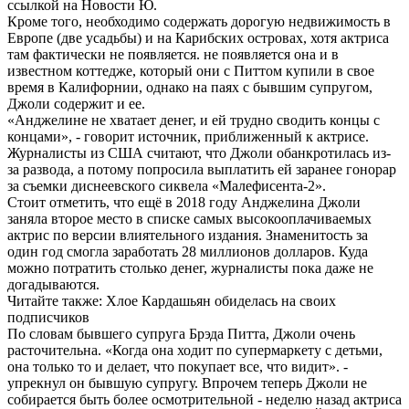
ссылкой на Новости Ю.
Кроме того, необходимо содержать дорогую недвижимость в
Европе (две усадьбы) и на Карибских островах, хотя актриса
там фактически не появляется. не появляется она и в
известном коттедже, который они с Питтом купили в свое
время в Калифорнии, однако на паях с бывшим супругом,
Джоли содержит и ее.
«Анджелине не хватает денег, и ей трудно сводить концы с
концами», - говорит источник, приближенный к актрисе.
Журналисты из США считают, что Джоли обанкротилась из-
за развода, а потому попросила выплатить ей заранее гонорар
за съемки диснеевского сиквела «Малефисента-2».
Стоит отметить, что ещё в 2018 году Анджелина Джоли
заняла второе место в списке самых высокооплачиваемых
актрис по версии влиятельного издания. Знаменитость за
один год смогла заработать 28 миллионов долларов. Куда
можно потратить столько денег, журналисты пока даже не
догадываются.
Читайте также: Хлое Кардашьян обиделась на своих
подписчиков
По словам бывшего супруга Брэда Питта, Джоли очень
расточительна. «Когда она ходит по супермаркету с детьми,
она только то и делает, что покупает все, что видит». -
упрекнул он бывшую супругу. Впрочем теперь Джоли не
собирается быть более осмотрительной - неделю назад актриса